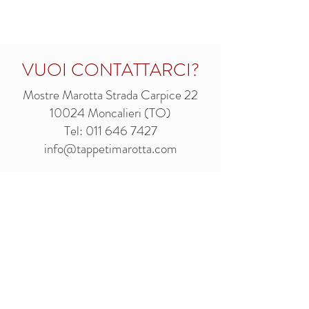
VUOI CONTATTARCI?
Mostre Marotta Strada Carpice 22
10024 Moncalieri (TO)
Tel: 011 64
6 7427
info@tappetimarotta.c
om
Mostre Marotta
Strada Carpice, 22
10024
Moncalieri TO