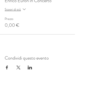
Enrico Euron in Concerto
Scopri di più
Prezzo
0,00 €
Condividi questo evento
Mostre Marotta
Strada Carpice, 22
10024
Moncalieri TO