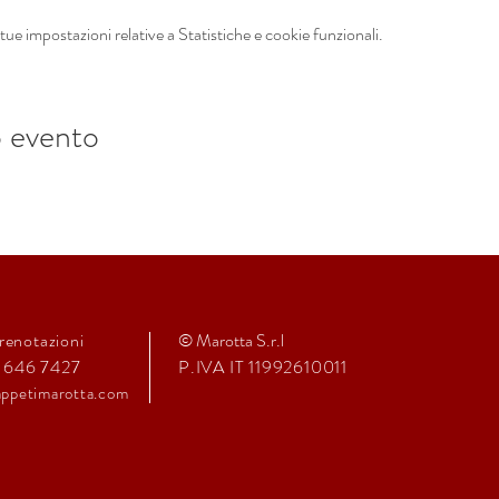
ue impostazioni relative a Statistiche e cookie funzionali.
o evento
renotazioni
© Marotta S.r.l
1 646 7427
P.IVA IT 11992610011
ppeti
marot
ta.com