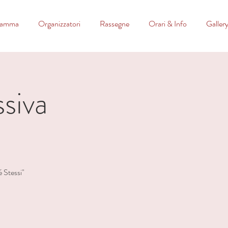
ramma
Organizzatori
Rassegne
Orari & Info
Galler
siva
é Stessi"