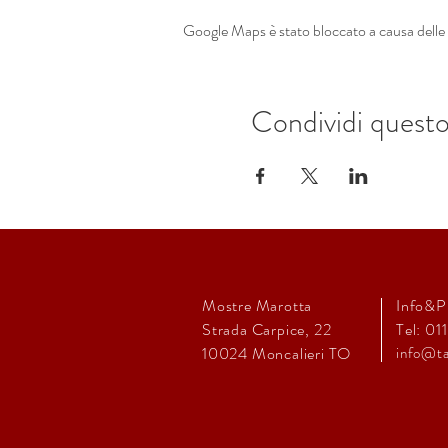
Google Maps è stato bloccato a causa delle t
Condividi quest
Mostre Marotta
Info&P
Strada Carpice, 22
Tel: 01
10024
Moncalieri TO
info@ta