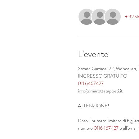
+ 92 alt
L'evento
Strada Carpice, 22, Moncalieri, T
INGRESSO GRATUITO
011 6467427
info@marottatappeti.it
ATTENZIONE!
Dato il numero limitato di biglie
numero 
0116467427
 o all'emai