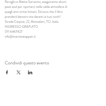
Peroglio e Mattia Sarracino, eseguiranno alcuni 
pezzi soul per riportarci nelle calde atmosfere di 
quegli anni ormai lontani. Ed ecco che il libro 
prenderà davvero vita davanti ai tuoi occhi!
Strada Carpice, 22, Moncalieri, TO, Italia
INGRESSO GRATUITO
011 6467427
info@marottatappeti.it
Condividi questo evento
Mostre Marotta
Strada Carpice, 22