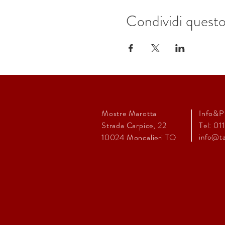
Condividi quest
Mostre Marotta
Info&P
Strada Carpice, 22
Tel: 01
10024
Moncalieri TO
info@ta