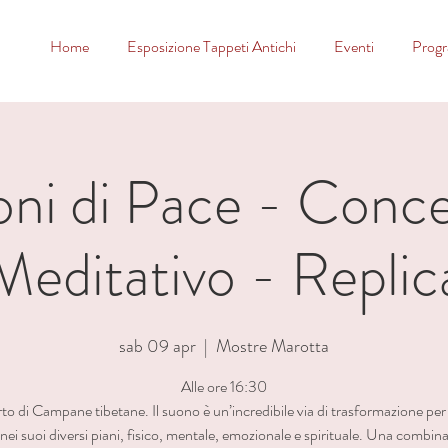
Home
Esposizione Tappeti Antichi
Eventi
Prog
ni di Pace - Conc
Meditativo - Replic
sab 09 apr
  |  
Mostre Marotta
Alle ore 16:30
o di Campane tibetane. Il suono è un’incredibile via di trasformazione per 
ei suoi diversi piani, fisico, mentale, emozionale e spirituale. Una combina