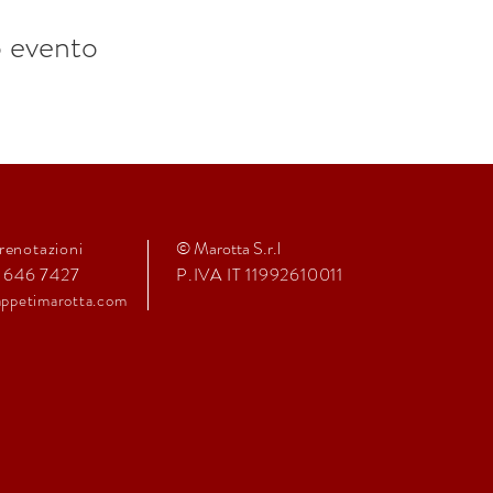
o evento
renotazioni
© Marotta S.r.l
1 646 7427
P.IVA IT 11992610011
ppeti
marot
ta.com