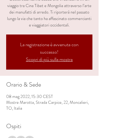
viaggio tra Cina Tibet e Mongolia attraverso l’arte
dei manufatti di arredo. Ti riporterà nel passato
lungo la via che tanto ha affascinato commercianti
e viaggiatori occidentali.
La registrazione è avvenuta con
successo!
Scopri di più sulla mostra
Orario & Sede
08 mag 2022, 15:30 CEST
Mostre Marotta, Strada Carpice, 22, Moncalieri,
TO, Italia
Ospiti