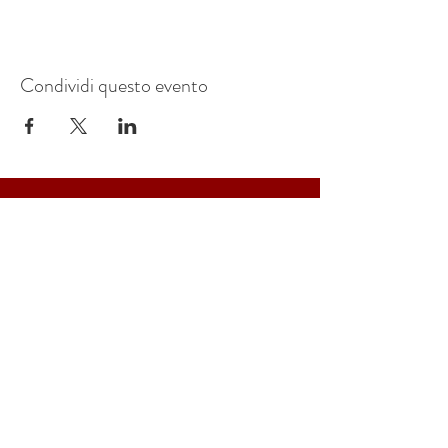
Condividi questo evento
Mostre Marotta
Strada Carpice, 22
10024
Moncalieri TO
Info&Prenotazioni
Tel: 011 646 7427
info@tappeti
marot
ta.com