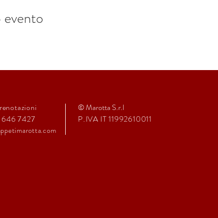
o evento
renotazioni
© Marotta S.r.l
1 646 7427
P.IVA IT 11992610011
ppeti
marot
ta.com