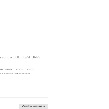
renotazione è OBBLIGATORIA.
chiediamo di comunicarci
 persone interessate.
Vendita terminata