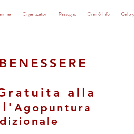
ramma
Organizzatori
Rassegne
Orari & Info
Galler
 BENESSERE
ratuita alla
l'
Agopuntura
dizionale