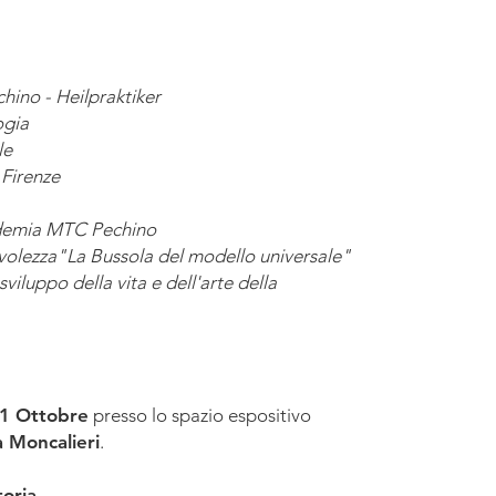
hino - Heilpraktiker
ogia
le
Firenze
cademia MTC Pechino
volezza"La Bussola del modello universale"
viluppo della vita e dell'arte della
 1 Ottobre
presso lo spazio espositivo
 Moncalieri
.
oria.