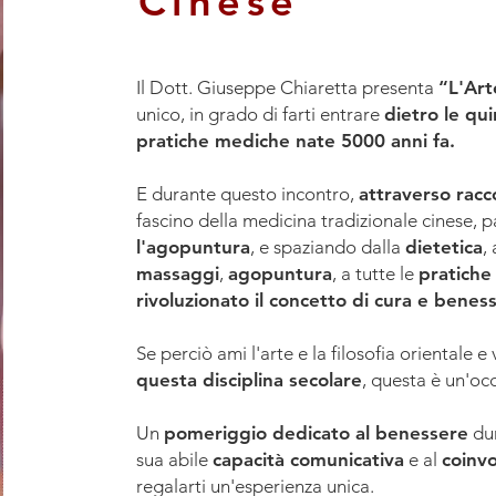
Cinese
Il Dott. Giuseppe Chiaretta presenta
“L'Art
unico, in grado di farti entrare
dietro le qu
pratiche mediche nate 5000 anni fa.
E durante questo incontro,
attraverso racc
fascino della medicina tradizionale cinese, p
l'agopuntura
, e spaziando dalla
dietetica
,
massaggi
,
agopuntura
, a tutte le
pratiche
rivoluzionato il concetto di cura e benes
Se perciò ami l'arte e la filosofia orientale e
questa disciplina secolare
, questa è un'oc
Un
pomeriggio dedicato al benessere
dur
sua abile
capacità comunicativa
e al
coinv
regalarti un'esperienza unica.