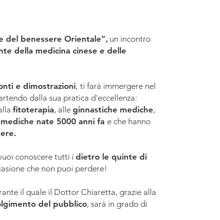
e del benessere Orientale”
,
un incontro
inte della medicina cinese e delle
onti e dimostrazioni
,
ti farà immergere nel
artendo dalla sua pratica d'eccellenza:
 alla
fitoterapia
, alle
ginnastiche mediche
,
 mediche nate 5000 anni fa
e che hanno
sere.
 vuoi conoscere tutti i
dietro le quinte di
casione che non puoi perdere!
ante il quale il Dottor Chiaretta, grazie alla
olgimento del pubblico
, sarà in grado di