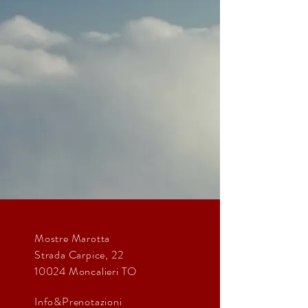
Mostre Marotta
Strada Carpice, 22
10024
Moncalieri TO
Info&Prenotazioni