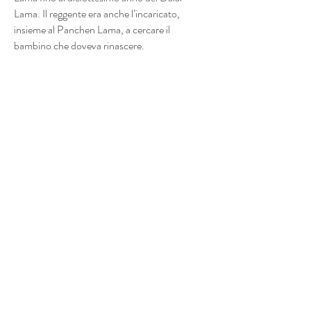
Lama. Il reggente era anche l’incaricato,
insieme al Panchen Lama, a cercare il
bambino che doveva rinascere.
Poi troviamo la foto del Geographical
Magazine con il Dalai Lama sul trono.
Qui sotto è possibile sfogliare le altre pagine
dei documenti esposti in questa teca: trattasi
delle pagine interne del New York Times, The
Geographical Magazine, Time, Match,
English Monthly Magazine.
Mostre Marotta