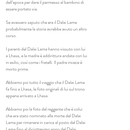
dell’epoca per dare il permesso al bambino di
essere portato via.
Se avessero saputo che era il Dalai Lama
probabilmente la storia avrebbe avuto un altro
corso.
I parenti del Dalai Lama hanno vissuto con lui
a Lhasa, e la madre è addirittura andata con lui
in esilio, così come i fratelli. Il padre invece è
morto prima.
Abbiamo poi tutto il viaggio che il Dalai Lama
fa fino a Lhasa, le foto originali di lui sul trono
appena arrivato a Lhasa.
Abbiamo poi la foto del reggente che è colui
che era stato nominato alla morte del Dalai
Lama per rimanere in carica al posto del Dalai
Lama fino al diciottesimo anno del Dalai