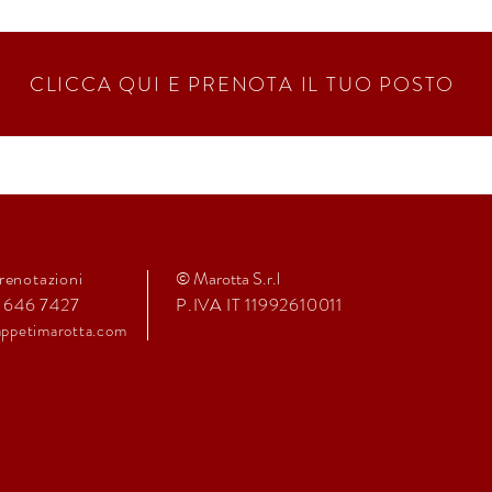
CLICCA QUI E PRENOTA IL TUO POSTO
renotazioni
© Marotta S.r.l
1 646 7427
P.IVA IT 11992610011
ppeti
marot
ta.com