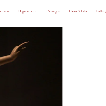
ramma
Organizzatori
Rassegne
Orari & Info
Galler