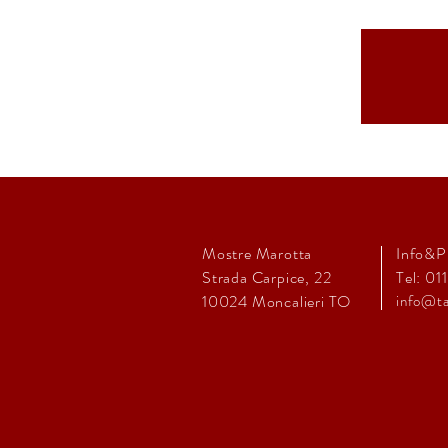
Mostre Marotta
Info&P
Strada Carpice, 22
Tel: 01
10024
Moncalieri TO
info@ta