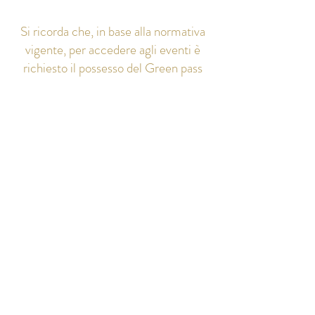
Si ricorda che, in base alla normativa
vigente, per accedere agli eventi è
richiesto il possesso del Green pass
Rafforzato
PRENOTA LA TUA VISITA
GUIDATA GRATUITA
ALLA MOSTRA!
Clicca sul pulsante qui sotto e scegli
la data che preferisci: